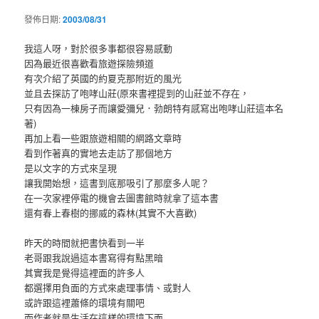
發佈日期:
2003/08/31
我這人呀，對於很多事都很容易感動
因為最近很喜歡看旅遊探險頻道
有次介紹了英國的約夏克那附近的風光
並且去探訪了咆哮山莊(原來書裡提到的山莊並不存在，
只有因為一棟房子而讓愛彌兒．勃朗特有感寫出咆哮山莊這本名
著)
再加上看一些跟旅遊相關的網路文章時
看到作著真的實地去走訪了那個地方
是以文字的方式來呈現
讓我開始想，這書到底那吸引了那麼多人呢？
在一次家裡停電的機會去圖書館時就拿了這本書
還有春上春樹的挪威的森林(其實不大喜歡)
昨天的時間就把書快看到一半
老哥跟我說過這本書寫得有點黑暗
其實我是覺得這裡面的許多人
都選擇用負面的方式來處理事情、或對人
或許跟這裡蕭條的環境有關吧
而作者就是生活在這樣的環境下面