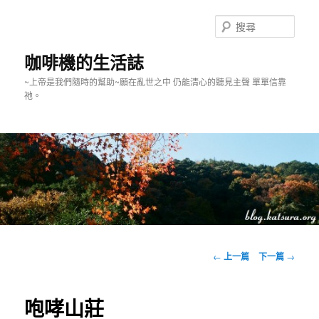
跳
至
搜
主
尋
要
咖啡機的生活誌
內
~上帝是我們隨時的幫助~願在亂世之中 仍能清心的聽見主聲 單單信靠
容
祂。
主
要
文
←
上一篇
下一篇
→
選
章
單
導
覽
咆哮山莊