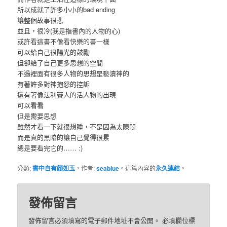
所以成就了許多小小的bad ending
讓整個故事很悲
並且，很冷(我是指書內的人物的心)
或許看這書不像看快樂的書一樣
可以給自己很陽光的鼓勵
但卻給了自己更多思想的空間
不過裡面有很多人物的思想是褻瀆神的
有著許多對神抱怨的控訴
還有著像法利賽人的活人物的出現
可以看看
但是需要思想
雖然才看一下就很想睡，不是因為太陳悶
而是真的黑暗的讓自己覺得很累
總是要看完它的…… :)
分類:
書中自有顏如玉
，作者:
seablue
。這篇內容的
永久連結
。
發佈留言
發佈留言必須填寫的電子郵件地址不會公開。
必填欄位標