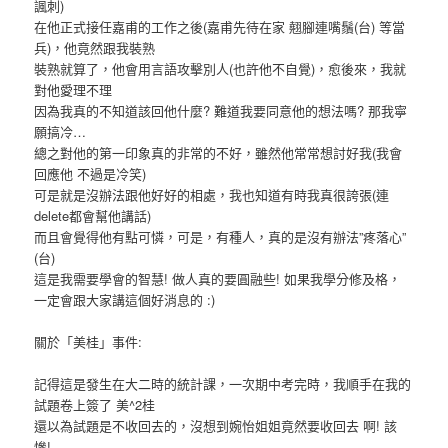
諷刺)
在他正式接任嘉甫的工作之後(嘉甫先待在家 翹腳連嘴鬚(台) 等當
兵)，他竟然跟我裝熟
裝熟就算了，他會用言語攻擊別人(也許他不自覺)，愈後來，我就
對他愛理不理
因為我真的不知道該回他什麼? 難道我要同意他的想法嗎? 那我寧
願搞冷…
總之對他的第一印象真的非常的不好，雖然他常常想討好我(我會
回應他 不過是冷笑)
可是就是沒辦法跟他好好的相處，我也知道有時我真很誇張(連
delete都會幫他講話)
而且會覺得他有點可憐，可是，有種人，真的是沒有辦法”疼落心”
(台)
這是我需要學會的智慧! 做人真的要圓融些! 如果我學分修及格，
一定會跟大家講這個好消息的 :)
關於「美桂」事件:
記得這是發生在大二時的統計課，一次期中考完時，我順手在我的
試題卷上簽了 美^2桂
還以為試題是不收回去的，沒想到婉怡姐姐竟然要收回去 啊! 該
慘!