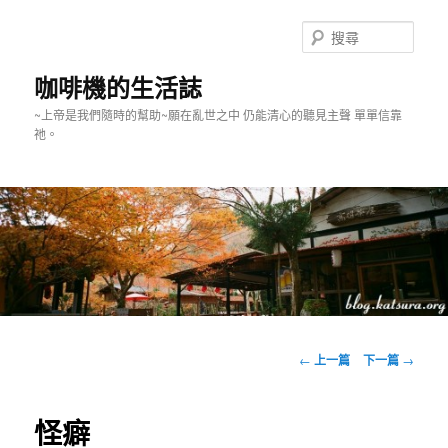
跳
至
搜
主
尋
要
咖啡機的生活誌
內
~上帝是我們隨時的幫助~願在亂世之中 仍能清心的聽見主聲 單單信靠
容
祂。
主
要
文
←
上一篇
下一篇
→
選
章
單
導
覽
怪癖