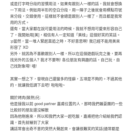
或是打字時分段的習慣用法，如果有跟別人一樣的話，我就會想換
一下用法。例如用半形的空白分段，用一陣子之後就會用標點符號
來分段，交錯使用，這樣就不會總是跟別人一樣了，而且都是我常
用的方式。
還有，當大家都在說可愛用法的時候，我就不想用可愛來形容自己
了，我開始用[美]，相信有人一定知道「美桂」這個好笑的笑話。
:p當然，當一堆人緊起直追之時，不好意思啊! 我已經不能用美來
形容了 XD
另外，就因為不喜歡跟別人一樣，所以在這個遊戲玩完之後，要再
找另外的五個人? 我才不要咧! 各位朋友有興趣的話，自己玩，自
己找對象唷! 嘻!
其實一想之下，發現自己還蠻多的怪癖，五項是不夠的。不過其他
的，就讓我低調下去吧! 啦啦啦~
關於烤肉(裝熟)兄:
他是接我以前 good partner 嘉甫位置的人，那時我們雜耍團的一些
比較好的朋友還沒解散
因為他剛進來，所以和我們大家一起吃飯，嘉甫把他介紹給我們認
識，首先就嚇到了大家
講話常會出奇不意的突然大聲起來，會講很難笑的笑話(通常都是