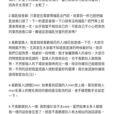
因為手太清潔了、太乾了。
2.鑰匙檢查癖: 只要是在需要帶鑰匙出門前，就算前一秒已經把鑰
匙放進口袋了，下一秒還是會摸一下口袋有沒有鑰匙? 把門帶上前
還會再檢查一次，似乎我蠻不相信自己的，可能自己不小心把其他
的東西放進口袋。難道這是鑰匙兒童的悲哀嗎?
3.喜歡當路人: 我是個很喜歡插花的人(插花就是插一下花，大部分
時間都不熟)，尤其是在大家都不知道我是誰的時候最好玩，除非
我們已經熟悉、相處好一段時間，我才會離開路人的身份。大部分
的時間我是很低調的，當路人的我很自在，也不喜歡別人跟我裝
熟，不然那個人的下場就會跟烤肉兄一樣。除非你確信已經跟我很
熟，不然的話把我當成路人絕對是最好的選擇，我也會感謝你讓我
過得那麼自在(泣)。
4.喜歡幫人[調整]msn: 如果看到認識的人msn登上線，看到那個人
msn名單上的暱名資訊的連結還沒取消的話，會手癢想動手去設定
一下。
5.不喜歡跟別人一樣: 我對撞衫並不太care，當然如果太多人都跟
我一樣的話就會在意了。倒是不喜歡跟別人有太相似的說話語氣，