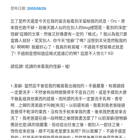
發佈日期:
2005/08/26
忘了是昨天還是今天在我的留言板看到羊留給我的訊息，Orz，原
來我也跑不掉。前幾天路人似的在別人的blog裡閒晃，看到的淨是”
怪癖”這類的文章，然後又好像要有一定的「格式」? 我以為我只要
當路人就好，笑笑別人: 你今天”怪癖”了嗎? 沒想到羊兒竟然點我的
名! 啊啊啊! 我最好心了，我真的有寫喔，不過我不想寫格式就是
了! 不過倒是想知道這格式是誰訂的啊? 這麼不人性化? XD
請低調! 低調的來看我的怪癖。噓!
1.潔癖: 當然這不會從我的豬窩看出端倪的。手最嚴重，有摸過錢
一定要洗手，不然會有段時間覺得手不是自己的，或是手摸到大便
不敢亂碰其他東西的感覺。而所謂的洗手一定要洗手乳啊、香皂
啊…之類的清潔過才叫做[有洗]。以前還有過，我看到我老爸碰過
我覺得不乾淨的東西，沒有洗手就來拿我的書，後來我把書皮拿去
洗了，我老爸還在過一段時間之後問我書怎麼了? 以前潔癖(戀物癖
應該也是)真的很嚴重，但自從出社會之後，跟別人一起住之後，
惰性愈來愈強，總不可能老是要生氣吧? 所以我懶了，不過手還是
我的，於是手的潔癖性還是很強的。當然其後果可能會得富貴手，