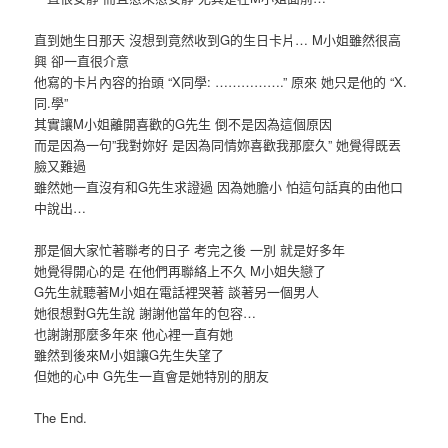
直到她生日那天 沒想到竟然收到G的生日卡片… M小姐雖然很高
興 卻一直很介意
他寫的卡片內容的抬頭 “X同學: …………….” 原來 她只是他的 “X.
同.學”
其實讓M小姐離開喜歡的G先生 倒不是因為這個原因
而是因為一句”我對妳好 是因為同情妳喜歡我那麼久” 她覺得既丟
臉又難過
雖然她一直沒有和G先生求證過 因為她膽小 怕這句話真的由他口
中說出…
那是個大家忙著聯考的日子 考完之後 一別 就是好多年
她覺得開心的是 在他們再聯絡上不久 M小姐失戀了
G先生就聽著M小姐在電話裡哭著 談著另一個男人
她很想對G先生說 謝謝他當年的包容…
也謝謝那麼多年來 他心裡一直有她
雖然到後來M小姐讓G先生失望了
但她的心中 G先生一直會是她特別的朋友
The End.