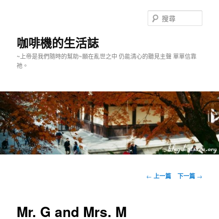
跳
至
搜
主
尋
要
咖啡機的生活誌
內
~上帝是我們隨時的幫助~願在亂世之中 仍能清心的聽見主聲 單單信靠
容
祂。
主
要
文
←
上一篇
下一篇
→
選
章
單
導
覽
Mr. G and Mrs. M