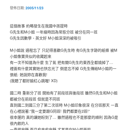
發佈日期:
2005/11/23
這個故事 約略發生在我國中孩提時
G先生和M小姐 一年級時因為常態分班 被分在同一班
G先生因數學、英文好 M小姐深深的被吸引
M小姐說 過程忘了 只記得喜歡G先生時 有G先生字跡的紙條 被M
小姐像寶貝似的收藏起來
有一次不知道為什麼 生了氣 把有關G先生的東西全都燒掉了…
裡面有什麼其實她也快忘光了 倒是忘不掉 G先生傳給M小姐的一
張紙: 她說妳在喜歡我!
(我聽了都好臉紅心跳喔! XD)
國二時 重新分了班 開始有了前段班與後段班 雖然G先生和M小姐
都被分在前段班 但就是不同班
直到國二到國三分了第二次班時 M小姐印象很深 在分班那天 一直
在心裡說著:”我一定要跟G同班! 我們都要在2班!”
很幸運的 真的讓她盼到了… 雖然過程也不是那麼的順利 因為G是
很內斂的人
一直很安靜 而且愈來愈安靜 尤其是在M小姐面前…