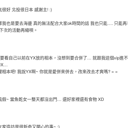
很好 北投很日本 感謝主! :)
我也是要去海邊 真的無法配合大家ok時間的話 我也只能…. 只能
e~ 下次的活動再縮唄。
說要看自己以前在YX放的相本，沒想到要合併了… 就跟我這個vip進
X…
相本吧! 我說YX啊~ 你就是愛併來併去，改來改去才爽嗎? = =
假~ 當魚乾女一整天都沒出門… 還好家裡還有食物 XD
家造訪是很新奇又開心的事~ :)