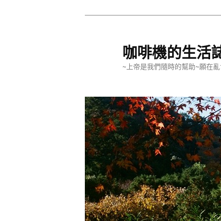
跳
至
主
咖啡機的生活
要
~上帝是我們隨時的幫助~願在亂
內
容