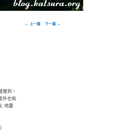
文
←
上一篇
下一篇
→
章
導
覽
感覺到，
室外也有
: 地震
)