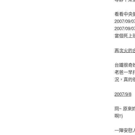
看看中央
2007/09
2007/09
當個死上
再次火的
台鐵很奇
老爸一早
況，真的
2007/9/8
冏~ 原來
啊!!)
一陣安慰人