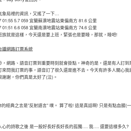
氣象局裡的資訊，又搖了一下…
/07 01:55 5.7 059 宜蘭蘇澳地震站東偏南方 81.6 公里
/07 01:51 6.6 058 宜蘭南澳地震站東偏南方 74.6 公里
班族就是這樣，今天還是要上班，緊張也是要睡，那就，睡吧!
台鐵網路訂票系統
妙，網路、語音訂票到重要時刻就會掛點，神奇的是，還是有人訂到
打來問我訂票的事，語音訂了很久還是進不去。今天有許多人關心我
很謝謝，你們真是太好了(泣)。
妳的經典之言是”反射語言” 噗。 算了啦! 這是真話啊! 只是有點血腥(
心的詩歌之後 是一股好長好長好長的孤獨…. 我…. 還要這樣多久?