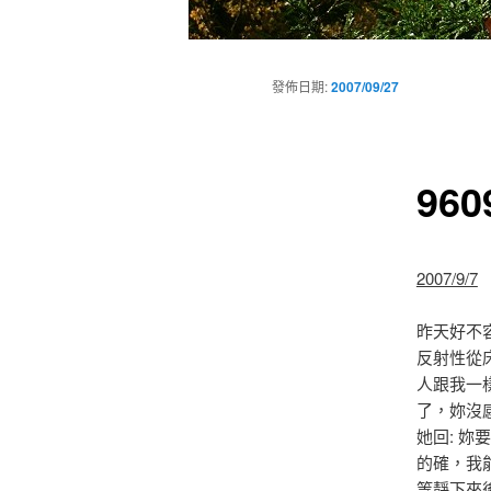
主
要
發佈日期:
2007/09/27
選
單
96
2007/9/7
昨天好不
反射性從
人跟我一
了，妳沒
她回: 妳
的確，我能
等靜下來後，