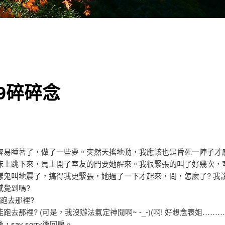
09碎碎念
容易睡著了，做了一些夢。突然天搖地動，我應該也是昏死一陣子才
床上跳下來，馬上開了室友的門要她醒來。我很緊張的叫了好幾次，
樣鬼叫地震了，搞得我更緊張，她過了一下才起來，問，怎麼了? 我說
感覺到嗎?
要跑去那裡?
跑去那裡? (可是，我沒辦法氣定神閒啊~ -_-)(啊! 好想念表姐………
say sorry後回房。