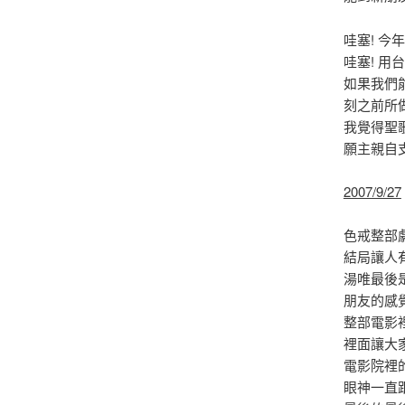
哇塞! 今
哇塞! 用
如果我們
刻之前所
我覺得聖歌
願主親自
2007/9/27
色戒整部
結局讓人
湯唯最後
朋友的感覺
整部電影裡
裡面讓大
電影院裡的
眼神一直