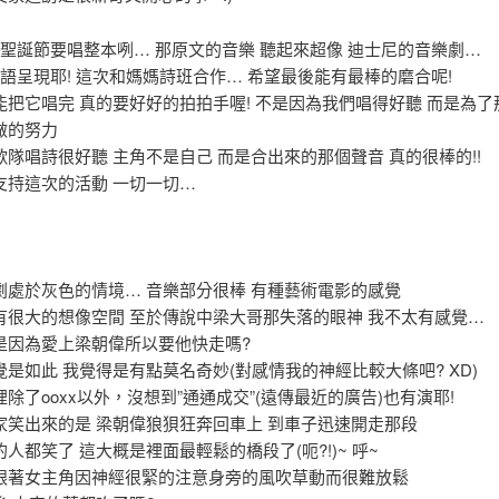
年聖誕節要唱整本咧… 那原文的音樂 聽起來超像 迪士尼的音樂劇…
台語呈現耶! 這次和媽媽詩班合作… 希望最後能有最棒的磨合呢!
能把它唱完 真的要好好的拍拍手喔! 不是因為我們唱得好聽 而是為了
做的努力
隊唱詩很好聽 主角不是自己 而是合出來的那個聲音 真的很棒的!!
支持這次的活動 一切一切…
劇處於灰色的情境… 音樂部分很棒 有種藝術電影的感覺
有很大的想像空間 至於傳說中梁大哥那失落的眼神 我不太有感覺…
是因為愛上梁朝偉所以要他快走嗎?
是如此 我覺得是有點莫名奇妙(對感情我的神經比較大條吧? XD)
除了ooxx以外，沒想到”通通成交”(遠傳最近的廣告)也有演耶!
家笑出來的是 梁朝偉狼狽狂奔回車上 到車子迅速開走那段
人都笑了 這大概是裡面最輕鬆的橋段了(呃?!)~ 呼~
跟著女主角因神經很緊的注意身旁的風吹草動而很難放鬆