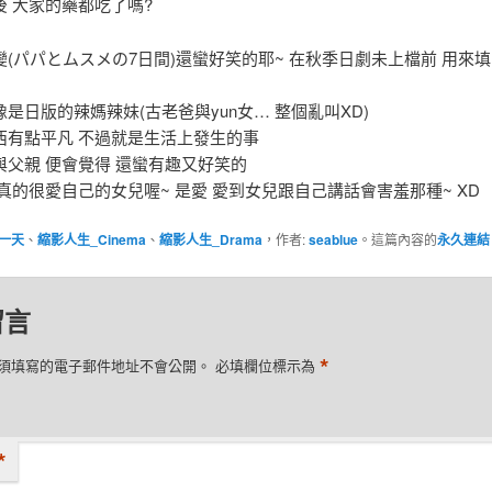
後 大家的藥都吃了嗎?
變(パパとムスメの7日間)還蠻好笑的耶~ 在秋季日劇未上檔前 用來
是日版的辣媽辣妹(古老爸與yun女… 整個亂叫XD)
西有點平凡 不過就是生活上發生的事
與父親 便會覺得 還蠻有趣又好笑的
真的很愛自己的女兒喔~ 是愛 愛到女兒跟自己講話會害羞那種~ XD
一天
、
縮影人生_Cinema
、
縮影人生_Drama
，作者:
seablue
。這篇內容的
永久連結
留言
*
須填寫的電子郵件地址不會公開。
必填欄位標示為
*