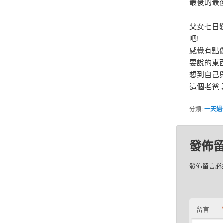
最後的最
父女七日
吧!
感覺有點像
要說的東
想到自己
這個老爸 
分類:
一天過
發佈
發佈留言必
留言