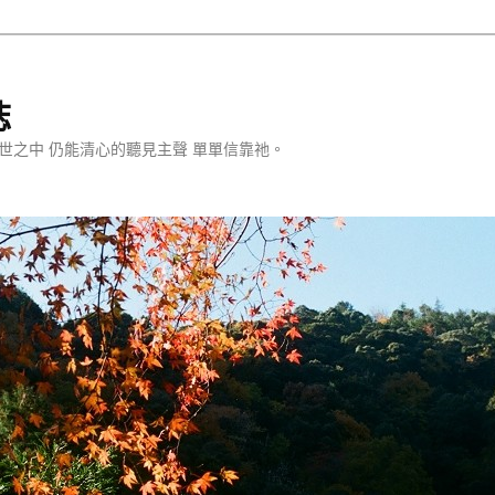
誌
世之中 仍能清心的聽見主聲 單單信靠祂。