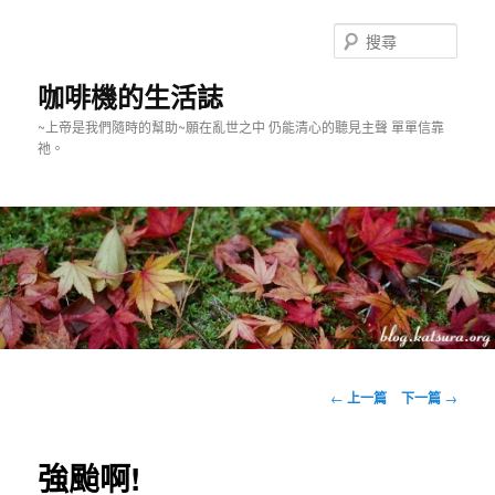
跳
至
搜
主
尋
要
咖啡機的生活誌
內
~上帝是我們隨時的幫助~願在亂世之中 仍能清心的聽見主聲 單單信靠
容
祂。
主
要
文
←
上一篇
下一篇
→
選
章
單
導
覽
強颱啊!