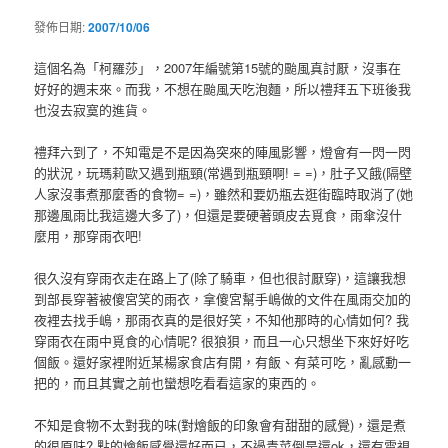
發佈日期:
2007/10/06
這個名為「柯羅莎」，2007年編號第15號的颱風真討厭，沒事在
好好的週末來。而我，不想在颱風天吃泡麵，所以禮拜五下班後我
也沒去寂寞的進貨。
禮拜六到了，不知電是不是因為突來的陣風影響，燈會有一閃一閃
的狀況，玩瑪莉歐又遇到瓶頸(常遇到瓶頸啊! = =)，肚子又餓(隔壁
人家沒事煮那麼香的食物= =)，雖然和要奶瓶去逛街臨時取消了(她
那邊風雨比我這邊大多了)，但還是要硬著頭皮去覓食，雨傘沒什
麼用，那穿雨衣吧!
很久沒有穿雨衣走在路上了(除了騎車，但也很討厭穿)，這讓我想
到部長穿著被傻宮笑的雨衣，拿傻宮幫手嶋做的文件在風雨交加的
夜裡去找手嶋，那雨衣真的是很好笑，不知他那時的心情如何? 我
穿雨衣在雨中覓食的心情呢? 很狼狽，而且一心只想坐下來好好吃
個飯。還好家裡附近某楊家食店有開，有飯、有菜可吃，亂感動一
把的，而且其實之前也蠻想吃看看這家的東西的。
不知是食物不太對我的味(對燴飯的印象會有甜甜的感覺)，還是煮
的很原味? 點的燴飯感覺還好而已，不過青菜倒是還ok，還有電視