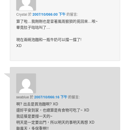
Crystal
於
2007/10/066:00 下午
的
留言:
算了啦…我剛剛也是冒著風雨狠狽的覓回來…唉~
畢竟肚子咕咕叫了…
現在兩碗泡麵和一瓶牛奶可以擋一擋了!
XD
seablue
於
2007/10/066:16 下午
的
留言:
啊? 出去是買泡麵啊? XD
還好平安到家，也總算是有食物可吃了~ XD
我這餐是要撐一天的~
明天是一定要出門，所以明天的事明天再想 XD
颱風天，多保重啊!!