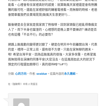
能看，心裡會有住家裡真好的感覺：就算颱風天家裡還是會有熱騰
騰的飯可吃，還能在家裡舒服的轉著電視看。而無聊的時候，老爸
會開車載我們去賣場晃晃(颱風天生意更好!!)…
飯後硬是去全家就是我家買了熱咖啡，回到家頭髮已經亂得像瘋女
人了，而下半身也蠻溼的，心裡想的是晚上要不要練詩? 練詩是否
也有這種「不去不行」的必要性?
網路上颱風動向變得更討厭了，硬是在明天中午前離開台灣，代表
的是，禮拜一正常上班，還有很不方便，只能在家無聊的週末。
唉! 希望台灣平安，因為這颱風真的很強，大家多保重，也希望風
雨無阻得去演練的同事平安(大官沒去，在這風雨如此大的狀況下
預定的行程還如期舉行，真的很W#$^%#^!!)
分類:
心的方向
，作者:
seablue
。這篇內容的
永久連結
。
在〈
強颱啊!
〉中有 2 則留言