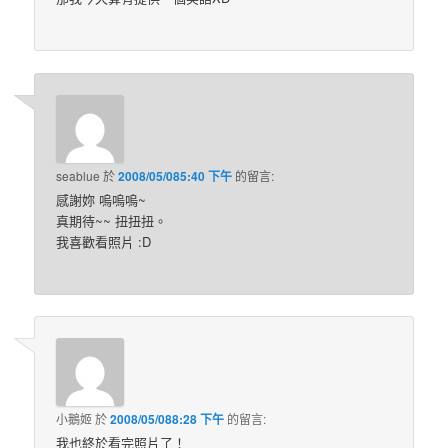
seablue
於
2008/05/085:40 下午
的
留言:
感謝妳 嗚嗚嗚~
真期待~~ 扭扭扭。
我喜歡看照片 :D
小鵝姬
於
2008/05/088:28 下午
的
留言:
我也終於看完照片了！