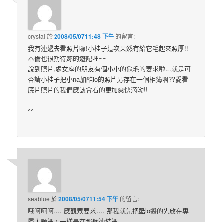
crystal
於
2008/05/0711:48 下午
的
留言:
我有連過去看照片囉!小桂子這次果然有給它毛起來照厚!!
本倫也很期待妳的遊記哩~~
說到照片,處女座的朋友有個小小的龜毛的要求啦…就是可
否請小桂子把小na加酷lo的照片另存在一個相簿啊??愛看
底片照片的我們應該會看的更加爽快滴呦!!
^^
seablue
於
2008/05/0711:54 下午
的
留言:
哦呵呵呵…. 應觀眾要求…. 那我就先把酷lo醬的先放在專
屬主題裡，一樣是在那個連結裡…