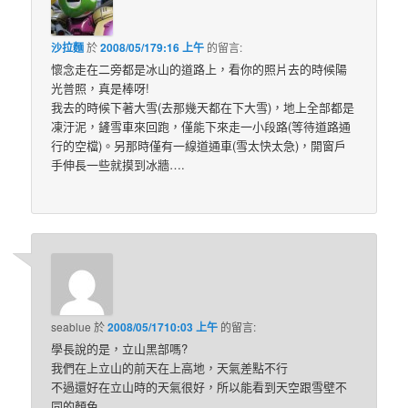
沙拉麵
於
2008/05/179:16 上午
的
留言:
懷念走在二旁都是冰山的道路上，看你的照片去的時候陽
光普照，真是棒呀!
我去的時候下著大雪(去那幾天都在下大雪)，地上全部都是
凍汙泥，鏟雪車來回跑，僅能下來走一小段路(等待道路通
行的空檔)。另那時僅有一線道通車(雪太快太急)，開窗戶
手伸長一些就摸到冰牆….
seablue
於
2008/05/1710:03 上午
的
留言:
學長說的是，立山黑部嗎?
我們在上立山的前天在上高地，天氣差點不行
不過還好在立山時的天氣很好，所以能看到天空跟雪壁不
同的顏色