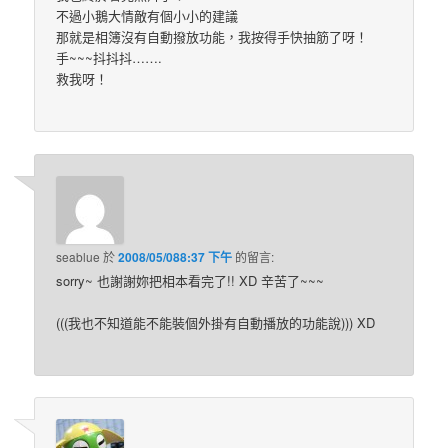
不過小鵝大情敵有個小小的建議
那就是相簿沒有自動撥放功能，我按得手快抽筋了呀！
手~~~抖抖抖…….
救我呀！
seablue
於
2008/05/088:37 下午
的
留言:
sorry~ 也謝謝妳把相本看完了!! XD 辛苦了~~~
(((我也不知道能不能裝個外掛有自動播放的功能說))) XD