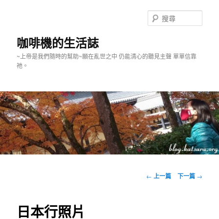
跳
至
搜
主
尋
要
咖啡機的生活誌
內
~上帝是我們隨時的幫助~願在亂世之中 仍能清心的聽見主聲 單單信靠
容
祂。
主
要
文
←
上一篇
下一篇
→
選
章
單
導
覽
日本行照片