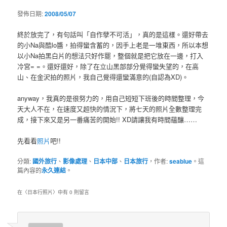
發佈日期:
2008/05/07
終於放完了，有句話叫「自作孽不可活」，真的是這樣。還好帶去
的小Na與酷lo醬，拍得蠻含蓄的，因手上老是一堆東西，所以本想
以小Na拍黑白片的想法只好作罷，整個就是把它放在一邊，打入
冷宮= =。還好還好，除了在立山黑部部分覺得蠻失望的，在高
山、在金沢拍的照片，我自己覺得還蠻滿意的(自認為XD)。
anyway，我真的是很努力的，用自己短短下班後的時間整理，今
天大人不在，在速度又超快的情況下，將七天的照片全數整理完
成，接下來又是另一番痛苦的開始!! XD請讓我有時間蘊釀……
先看看
照片
吧!!
分類:
國外旅行
、
影像處理
、
日本中部
、
日本旅行
，作者:
seablue
。這
篇內容的
永久連結
。
在〈
日本行照片
〉中有 0 則留言