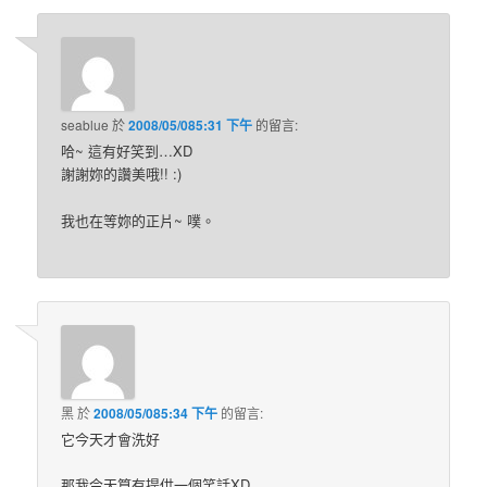
seablue
於
2008/05/085:31 下午
的
留言:
哈~ 這有好笑到…XD
謝謝妳的讚美哦!! :)
我也在等妳的正片~ 噗。
黑
於
2008/05/085:34 下午
的
留言:
它今天才會洗好
那我今天算有提供一個笑話XD