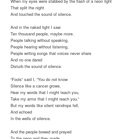
When my eyes were stabbed by the flash of a neon light
That split the night
And touched the sound of silence.
And in the naked light I saw
Ten thousand people, maybe more.
People talking without speaking,
People hearing without listening,
People writing songs that voices never share
And no one dared
Disturb the sound of silence.
“Fools” said I, “You do not know
Silence like a cancer grows.
Hear my words that I might teach you,
Take my arms that I might reach you.”
But my words like silent raindrops fell,
And echoed
In the wells of silence.
And the people bowed and prayed
To the neon god they made.