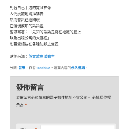
對著自己手造的霓虹神像
人們虔誠地跪拜禱告
然而警訊已經閃現
在慢慢成形的話語裡
警訊寫著：「先知的話語是寫在地鐵的牆上
以及出租公寓的大廳裡」
也輕聲細語在各種沈默之聲裡
歌詞來源：
英文歌曲試聽室
分類:
音樂
，作者:
seablue
。這篇內容的
永久連結
。
發佈留言
發佈留言必須填寫的電子郵件地址不會公開。
必填欄位標
*
示為