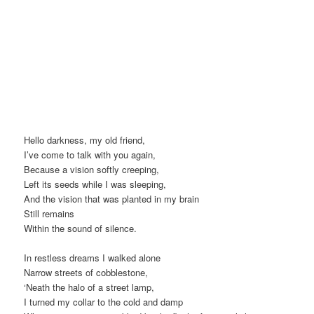
Hello darkness, my old friend,
I’ve come to talk with you again,
Because a vision softly creeping,
Left its seeds while I was sleeping,
And the vision that was planted in my brain
Still remains
Within the sound of silence.
In restless dreams I walked alone
Narrow streets of cobblestone,
‘Neath the halo of a street lamp,
I turned my collar to the cold and damp