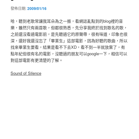
發佈日期:
2009/01/16
哈，聽到老歌常讓我耳朵為之一振，看網誌亂點到的blog裡的音
樂，雖然只有兩首歌，但都很熟悉，先分享我終於找到歌名的歌，
之前還沒看過電影前，是先聽過它的原聲帶，很有味道，印象也很
深，還好我還沒忘了「畢業生」這部電影，因為好聽的歌曲，所以
找來畢業生要看，結果是看不下去XD，看不到一半就放棄了，有
點年紀但很有名的電影，沒聽過的朋友可以google一下，相信可以
對這部電影有更清楚的了解。
Sound of Silence