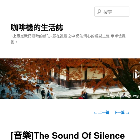
跳
至
搜
主
尋
要
咖啡機的生活誌
內
~上帝是我們隨時的幫助~願在亂世之中 仍能清心的聽見主聲 單單信靠
容
祂。
主
要
文
←
上一篇
下一篇
→
選
章
單
導
覽
[音樂]The Sound Of Silence