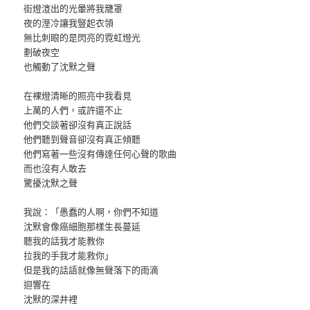
街燈渲出的光暈將我籠罩
夜的溼冷讓我豎起衣領
無比刺眼的是閃亮的霓虹燈光
劃破夜空
也觸動了沈默之聲
在裸燈清晰的照亮中我看見
上萬的人們，或許還不止
他們交談著卻沒有真正說話
他們聽到聲音卻沒有真正傾聽
他們寫著一些沒有傳達任何心聲的歌曲
而也沒有人敢去
驚擾沈默之聲
我說：「愚蠢的人啊，你們不知道
沈默會像癌細胞那樣生長蔓延
聽我的話我才能教你
拉我的手我才能救你」
但是我的話語就像無聲落下的雨滴
迴響在
沈默的深井裡