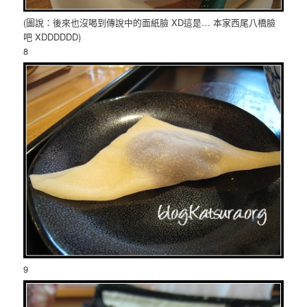
(圖說：後來也沒喝到傳說中的面紙臉 XD這是… 本家西尾八橋臉
吧 XDDDDDD)
8
9