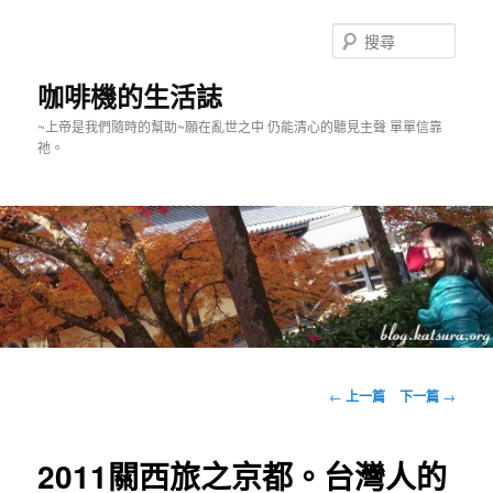
跳
至
搜
主
尋
要
咖啡機的生活誌
內
~上帝是我們隨時的幫助~願在亂世之中 仍能清心的聽見主聲 單單信靠
容
祂。
主
要
文
←
上一篇
下一篇
→
選
章
單
導
覽
2011關西旅之京都。台灣人的