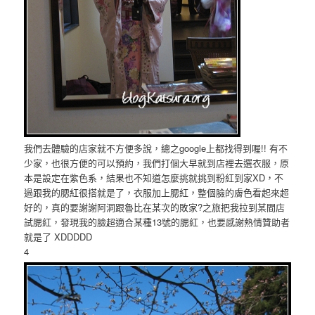
我們去體驗的店家就不方便多說，總之google上都找得到喔!! 有不
少家，也很方便的可以預約，我們打個大早就到店裡去選衣服，原
本是設定在紫色系，結果也不知道怎麼挑就挑到粉紅到家XD，不
過跟我的腮紅很搭就是了，衣服加上腮紅，整個臉的膚色看起來超
好的，真的要謝謝阿洞跟魯比在某次的敗家?之旅把我拉到某間店
試腮紅，發現我的臉超適合某種13號的腮紅，也要感謝熱情贊助者
就是了 XDDDDD
4