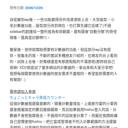
發佈日期:
2006/12/20
自從搬到wp後，一些功能都得另外找資源掛上去，大至版型，小
至計數器功能…版型部分改到現在，也打算先讓它這樣了(不過
sidebar的超連結一整列皆為有效範圍，還有圖會”自動分散”的奇怪
現象，還真是討厭啊!!)。
搬家後，很快就開始想要有計數器的功能，但這部分wp沒有提
供。很龜毛的我，不斷的嘗試多種朋友介紹的、在網友的台上看到
的，試掛上去後，好像總還是有那麼點點的不滿意呢(那妳就自己
寫嘛! XD)!倒是試了蠻多網站的計數器的，拿出來和大家分享吧!
我想每個需要使用計數器的朋友需求不盡相同，希望能對需要的人
有幫助! :)
需申請加入會員
ちょこっとキャラ育成カウンター
這個計數器我還蠻喜歡的，隨著計數量增加，上面那可愛的小東西
還會隨著固定的數目變換圖案，而且如果我用firefox登入的話，計
數器不會把我算進去，不過用IE的話就會計算了。而最近我開始讓
自己習慣使用firefox，把它當成管理者不列入計數範圍的方法還蠻
不錯的，只是現在用的這個版型，老是會把合在一起的圖分散，一