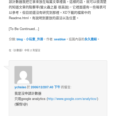
該計數器我把它拿來放在每篇文章裡面，這樣的話，就可以很清楚
的知道文章的點擊率(螢火蟲之墓 很高說)，它裡面還有一些報表可
以參考，但目前還沒有研究到那裡。XD下載的檔案中的
Readme.html，有說明到要放的語法以及位置。
[To Be Continued…]
分類:
blog
、
小玩意_外掛
，作者:
seablue
。這篇內容的
永久連結
。
在〈
計數器
〉中有 2 則留言
ychsiao
於
2006/12/207:40 下午
的
留言:
我是沒申請計數器
只用google analytics (
http://www.google.com/analytics/
)
(懶惰!@)