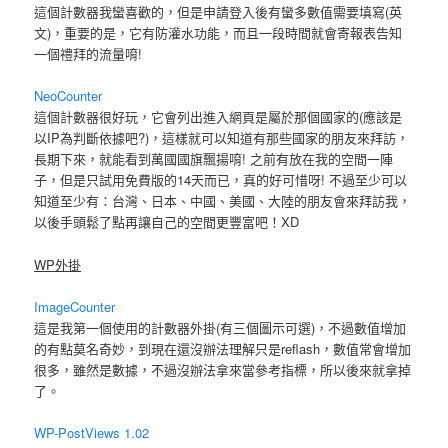
這個計數器我蠻喜歡的，但是申請登入後有蠻多數值需要填寫(英
文)，重要的是，它有防灌水功能，而且一段時間就會寄報表告知
一個禮拜的流量唷!
NeoCounter
這個計數器很好玩，它會列出進入網頁是屬於那個國家的(應該是
以IP為判斷依據吧?)，這樣就可以知道有那些國家的朋友來拜訪，
長期下來，就能看到萬國國旗飄揚唷! 之前有放在我的空間一陣
子，但是只試用免費版的14天而已，真的好可惜呀! 不過至少可以
知道至少有：台灣、日本、中國、美國、大陸的朋友會來拜訪我，
以後手頭鬆了點再讓自己的空間更豐富吧！XD
WP外掛
ImageCounter
這是我第一個使用的計數器外掛(有三個圖示可選)，不過數值增加
的有點莫名奇妙，到現在還沒辦法理解只是reflash，數值常會增加
很多，雖然是數據，不過沒辦法拿來當參考指標，所以後來就拿掉
了。
WP-PostViews 1.02