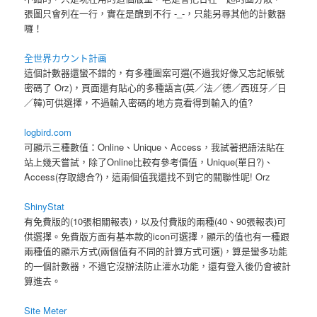
張圖只會列在一行，實在是醜到不行 -_-，只能另尋其他的計數器
囉！
全世界カウント計画
這個計數器還蠻不錯的，有多種圖案可選(不過我好像又忘記帳號
密碼了 Orz)，頁面還有貼心的多種語言(英／法／德／西班牙／日
／韓)可供選擇，不過輸入密碼的地方竟看得到輸入的值?
logbird.com
可顯示三種數值：Online、Unique、Access，我試著把語法貼在
站上幾天嘗試，除了Online比較有參考價值，Unique(單日?)、
Access(存取總合?)，這兩個值我還找不到它的關聯性呢! Orz
ShinyStat
有免費版的(10張相關報表)，以及付費版的兩種(40、90張報表)可
供選擇。免費版方面有基本款的icon可選擇，顯示的值也有一種跟
兩種值的顯示方式(兩個值有不同的計算方式可選)，算是蠻多功能
的一個計數器，不過它沒辦法防止灌水功能，還有登入後仍會被計
算進去。
Site Meter