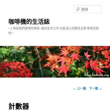
跳
至
搜
主
尋
要
咖啡機的生活誌
內
~上帝是我們隨時的幫助~願在亂世之中 仍能清心的聽見主聲 單單信靠
容
祂。
主
要
文
←
上一篇
下一篇
→
選
章
單
導
覽
計數器