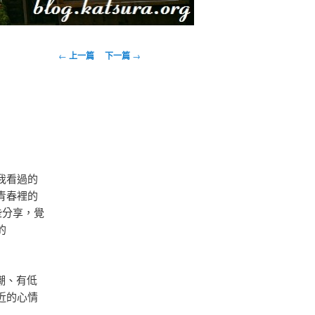
文
←
上一篇
下一篇
→
章
導
覽
我看過的
青春裡的
些分享，覺
的
潮、有低
近的心情