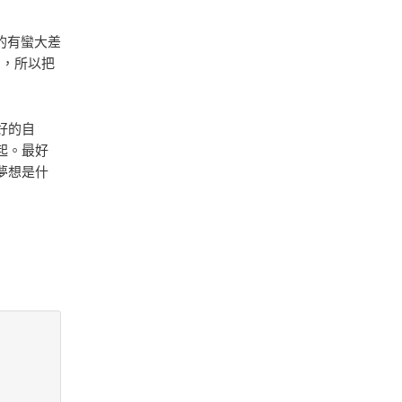
的有蠻大差
=，所以把
好的自
起。最好
夢想是什