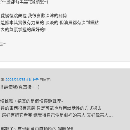
”什麼都有黑黑”(撥頭髮~)
很愛慢慢跳舞喔 我很喜歡深津的關係
這腳本其實很有力量的 淡淡的 但演員都有演到重點
表的氣氛掌握的超好的!!!
走~
e
於
2008/04/075:16 下午
的
留言:
! 請借我(真直接= =)
慢慢跳舞，還真的是個慢慢跳舞哩~
表達的東西很有意義 只是可能也許用談話性的方式過去
 還好有把它看完 總覺得自己像是劇裡的某人 又好像某人…
那部了~ 有想到會再麻煩妳的 呵哈哈!!