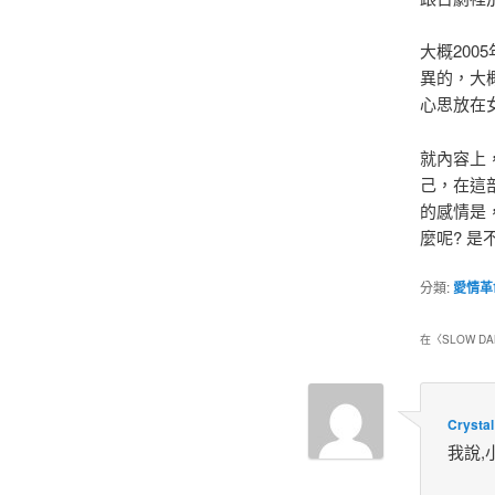
大概20
異的，大
心思放在
就內容上
己，在這
的感情是
麼呢? 
分類:
愛情革
在〈
SLOW DA
Crystal
我說,