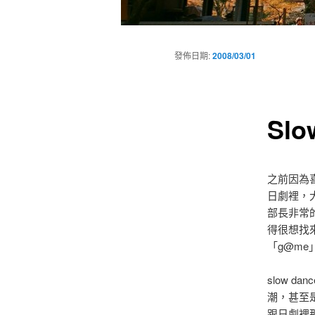
主
要
發佈日期:
2008/03/01
選
單
Slo
之前因為
日劇裡，
部長非常的
得很想找
「g@me
slow 
潮，甚至
跟日劇裡