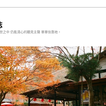
誌
世之中 仍能清心的聽見主聲 單單信靠祂。