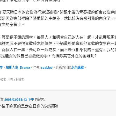
05年夏天時日本的女性流行穿短褲吧? 這跟小螢的青春裡的都會女性穿
概是因為這部裡除了談愛情的主軸外，就比較沒有吸引我的內容了= 
女生的穿著上。
，算是還不錯的題材，每個人，和適合自己的人在一起，才能展現更
部裡面我不是很喜歡藤木的個性，不過最終他會和他喜歡的女生在一
，兩個人在一起，是可以一起成長，而不是互相牽制的。還有，我的
是不是能真的做自己喜歡做的事，而排除其它外在的困難呢?
命
、
縮影人生_Drama
，作者:
seablue
。這篇內容的
永久連結
。
NCE
〉中有 1 則留言
於
2008/03/038:13 下午
的
留言:
小桂子妳真的是走在日劇的尖端耶!!