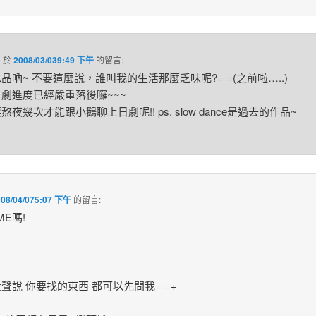
e
於
2008/03/039:49 下午
的
留言:
晶吶~ 不要這麼說，誰叫我的生活那麼乏味呢?= =(之前啦…..)
劇進度已經嚴重落後囉~~~
熬夜幾次才能跟小鵝聊上日劇呢!! ps. slow dance是過去的作品~
008/04/075:07 下午
的
留言:
ME嗎!
聲說 你要找的東西 都可以先問我= =+