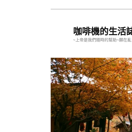
跳
至
主
咖啡機的生活
要
~上帝是我們隨時的幫助~願在亂
內
容