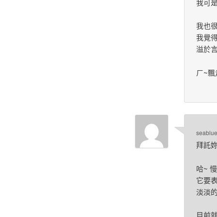
我可是
我也
我覺得
溢於言
ㄏ~飄
seablu
拜託妳!
哈~ 
它要
淡淡的
目前就