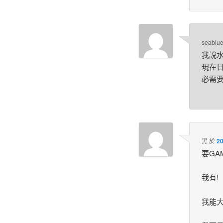
seablu
我說水
現在日
必需要
黑
於
2
要GA
我有!
我能大