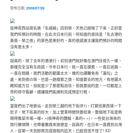
發佈日期:
2008/07/26
從神宮西站搭名鉄「名城線」回到榮，天色已經暗了下來，正好是
我們所預計的時間，在此次日本行前，所知道的資訊是「名古港的
黃昏、榮之夜」的景色是美好的，真的很感謝主讓我們預計的時間
沒有差太多。
說真的，除了去年的港澳行，初到澳門就好像在澳門住很久一樣，
那樣完全沒有生疏感。今年日本行，就一直在摸索、一直在迷路、
一直在問路，我們活動的範圍太大，做的功課難免有「漏勾」之
處，來到夜の榮，也是一趟摸索之旅，知道要去的地方，有地圖大
概知道方位，但就是少了那麼點自信，但我要說的是，一切都是上
帝的保守看顧，總讓我們能順利完成預定行程。
當我們出了地鉄站，走到榮三越的地下街(B1)，打算找東西填一下
肚子，地下街真的好大，加上營業時間快要結束，整個地下街是熱
鬧得像菜市場一樣= =(很神奇的體驗，真的= =)，一些從台灣來的
旅行團領隊，也帶著團員來撿便宜，說真的，在日本一直遇到台灣
人，從第一天到即將完成旅程的這天，已經見怪不怪了! XD