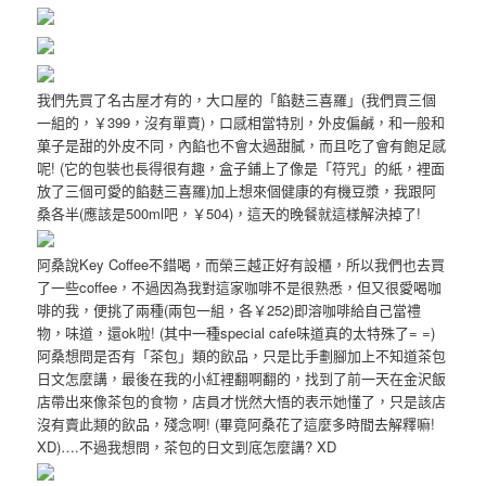
我們先買了名古屋才有的，大口屋的「餡麩三喜羅」(我們買三個
一組的，￥399，沒有單賣)，口感相當特別，外皮偏鹹，和一般和
菓子是甜的外皮不同，內餡也不會太過甜膩，而且吃了會有飽足感
呢! (它的包裝也長得很有趣，盒子鋪上了像是「符咒」的紙，裡面
放了三個可愛的餡麩三喜羅)加上想來個健康的有機豆漿，我跟阿
桑各半(應該是500ml吧，￥504)，這天的晚餐就這樣解決掉了!
阿桑說Key Coffee不錯喝，而榮三越正好有設櫃，所以我們也去買
了一些coffee，不過因為我對這家咖啡不是很熟悉，但又很愛喝咖
啡的我，便挑了兩種(兩包一組，各￥252)即溶咖啡給自己當禮
物，味道，還ok啦! (其中一種special cafe味道真的太特殊了= =)
阿桑想問是否有「茶包」類的飲品，只是比手劃腳加上不知道茶包
日文怎麼講，最後在我的小紅裡翻啊翻的，找到了前一天在金沢飯
店帶出來像茶包的食物，店員才恍然大悟的表示她懂了，只是該店
沒有賣此類的飲品，殘念啊! (畢竟阿桑花了這麼多時間去解釋嘛!
XD)….不過我想問，茶包的日文到底怎麼講? XD