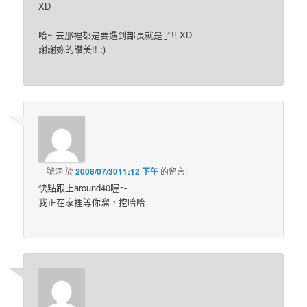
XD
哈~ 去那裡都是要遇到部長就是了!! XD
謝謝妳的讚美!! :)
一號洞
於
2008/07/3011:12 下午
的
留言:
快點跟上around40喔～
我正在家裡等你溜，挖哈哈