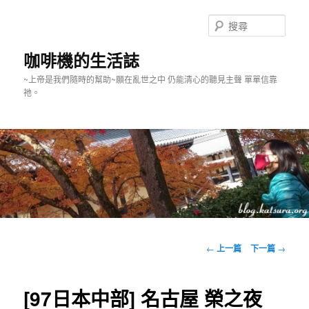
跳
至
搜
主
尋
要
咖啡機的生活誌
內
~上帝是我們隨時的幫助~願在亂世之中 仍能清心的聽見主聲 單單信靠
容
祂。
主
要
文
←
上一篇
下一篇
→
選
章
單
導
覽
[97日本中部] 名古屋 榮之夜