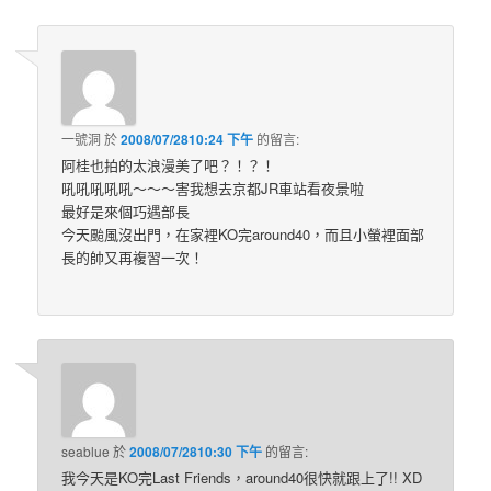
一號洞
於
2008/07/2810:24 下午
的
留言:
阿桂也拍的太浪漫美了吧？！？！
吼吼吼吼吼～～～害我想去京都JR車站看夜景啦
最好是來個巧遇部長
今天颱風沒出門，在家裡KO完around40，而且小螢裡面部
長的帥又再複習一次！
seablue
於
2008/07/2810:30 下午
的
留言:
我今天是KO完Last Friends，around40很快就跟上了!! XD