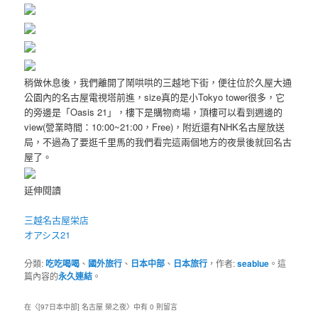
稍做休息後，我們離開了鬧哄哄的三越地下街，便往位於久屋大通
公園內的名古屋電視塔前進，size真的是小Tokyo tower很多，它
的旁邊是「Oasis 21」，樓下是購物商場，頂樓可以看到週邊的
view(營業時間：10:00~21:00，Free)，附近還有NHK名古屋放送
局，不過為了要逛千里馬的我們看完這兩個地方的夜景後就回名古
屋了。
延伸閱讀
三越名古屋栄店
オアシス21
分類:
吃吃喝喝
、
國外旅行
、
日本中部
、
日本旅行
，作者:
seablue
。這
篇內容的
永久連結
。
在〈
[97日本中部] 名古屋 榮之夜
〉中有 0 則留言