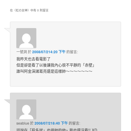
在〈
虹の女神
〉中有 0 則留言
一號洞
於
2008/07/214:20 下午
的
留言:
我昨天也去看電影了
但是卻是看了以後讓我內心很不平靜的「赤壁」
誰叫阿金演諸葛亮還是這樣帥～～～～～～～
seablue
於
2008/07/218:40 下午
的
留言:
話說在「投名狀」也很帥的他~ 我也還沒看!! XD