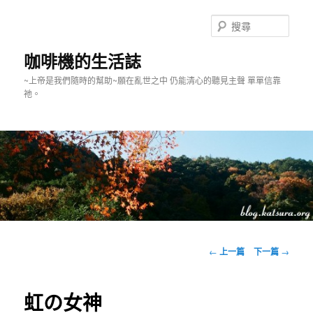
跳
至
搜
主
尋
要
咖啡機的生活誌
內
~上帝是我們隨時的幫助~願在亂世之中 仍能清心的聽見主聲 單單信靠
容
祂。
主
要
文
←
上一篇
下一篇
→
選
章
單
導
覽
虹の女神