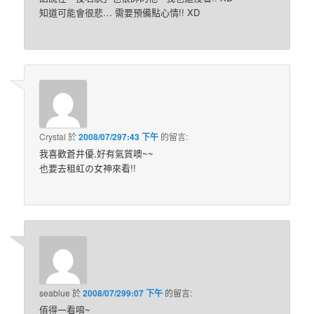
知道可能會很悲… 需要預備點心情!! XD
Crystal
於
2008/07/297:43 下午
的
留言:
我喜歡蒼井優,好有氣質噢~~
也要去租虹の女神來看!!
seablue
於
2008/07/299:07 下午
的
留言:
值得一看唷~