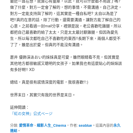
最近一直在想，就算心有靈犀，以此，就可以什麼都不用說了嗎?
做了什麼，對方一定會了解的，想的事情，不需溝通，自己決定，
對方一定能支持與了解的，這其實是一種自私吧? 太自以為是了
吧!!真的在意的話，除了行動，還需要溝通，讓對方能了解自己的
心意。之前看過一封mail分享，裡頭是說，老公喜歡吃雞腿，所以
都把自己最喜歡的給了太太，只是太太最討厭雞腿，但因為愛先
生，所以每次都吃自己不喜歡吃的東西!!長期下來，兩個人都受不
了了，雖是出於愛，但真的不能沒有溝通。
蒼井 優飾演あおい的妹妹真是可愛，雖然眼睛看不見，但其實是
其他地方都很敏感又聰明的女孩子，如果我也有這麼貼心的妹妹該
有多好啊!! XD
總結，真是很有感情深度的電影，我很喜歡!!:)
世界末日，其實只有我的世界是末日。
延伸閱讀：
『虹の女神』公式ページ
分類:
愛情革命
、
縮影人生_Cinema
，作者:
seablue
。這篇內容的
永久
連結
。