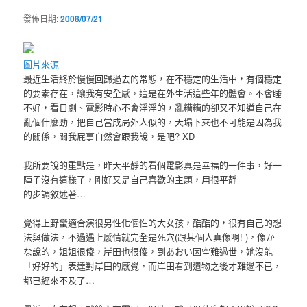
發佈日期:
2008/07/21
圖片來源
最近生活終於慢慢回歸過去的常態，在不穩定的生活中，有個穩定
的要素存在，讓我有安全感，這是在外生活這些年的體會。不會睡
不好，看日劇、電影時心不會浮浮的，亂糟糟的卻又不知道自己在
亂個什麼勁，把自己當成局外人似的，天塌下來也不可能是因為我
的關係，關我屁事自然會跟我說，是吧? XD
我所要說的重點是，昨天平靜的看個電影真是幸福的一件事，好一
陣子沒有這樣了，剛好又是自己喜歡的主題，用很平靜
的步調敘述著…
覺得上野蠻適合演很男性化個性的大女孩，酷酷的，很有自己的想
法與做法，不過遇上感情就完全是死穴(跟某個人真像啊! )，像か
な說的，姐姐很傻，岸田也很傻，到あおい因空難過世，她沒能
「好好的」表達對岸田的感覺，而岸田看到遺物之後才難過不已，
都已經來不及了…