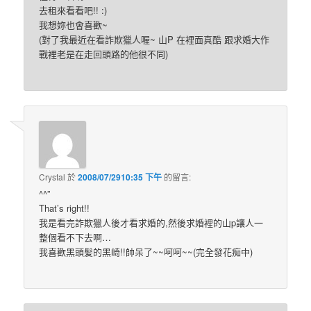
去租來看看吧!! :)
我想妳也會喜歡~
(對了我最近在看詐欺獵人喔~ 山P 在裡面真酷 跟求婚大作
戰裡老是在走回頭路的他很不同)
Crystal
於
2008/07/2910:35 下午
的
留言:
^^”
That’s right!!
我是看完詐欺獵人後才看求婚的,然後求婚裡的山p讓人一
整個看不下去啊…
我喜歡黑頭髪的黑崎!!帥呆了~~呵呵~~(完全發花痴中)