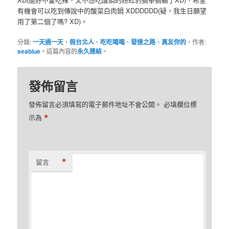
有機會可以吃到傳說中的酸菜白肉鍋 XDDDDDD(疑，我生日願望
用了第二個了嗎? XD)。
分類:
一天過一天
、
假台北人
、
吃吃喝喝
、
發達之路
、
真友你的
，作者:
seablue
。這篇內容的
永久連結
。
發佈留言
發佈留言必須填寫的電子郵件地址不會公開。
必填欄位標
*
示為
*
留言