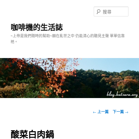
跳
至
搜
主
尋
要
咖啡機的生活誌
內
~上帝是我們隨時的幫助~願在亂世之中 仍能清心的聽見主聲 單單信靠
容
祂。
主
要
文
←
上一篇
下一篇
→
選
章
單
導
覽
酸菜白肉鍋