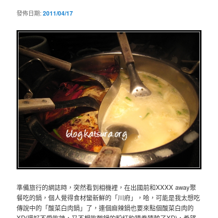
發佈日期:
2011/04/17
準備旅行的網誌時，突然看到相機裡，在出國前和XXXX away聚
餐吃的鍋，個人覺得食材蠻新鮮的「川府」，哈，可能是我太想吃
傳說中的「酸菜白肉鍋」了，連個麻辣鍋也要來點個酸菜白肉的
XD(還好不愛吃辣，又不想吃酸鍋的粉紅豹猜拳猜輸了XD)，希望