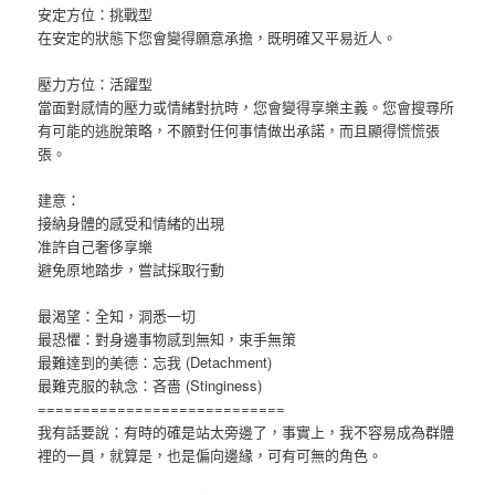
安定方位：挑戰型
在安定的狀態下您會變得願意承擔，既明確又平易近人。
壓力方位：活躍型
當面對感情的壓力或情緒對抗時，您會變得享樂主義。您會搜尋所
有可能的逃脫策略，不願對任何事情做出承諾，而且顯得慌慌張
張。
建意：
接納身體的感受和情緒的出現
准許自己奢侈享樂
避免原地踏步，嘗試採取行動
最渴望：全知，洞悉一切
最恐懼：對身邊事物感到無知，束手無策
最難達到的美德：忘我 (Detachment)
最難克服的執念：吝嗇 (Stinginess)
============================
我有話要說：有時的確是站太旁邊了，事實上，我不容易成為群體
裡的一員，就算是，也是偏向邊緣，可有可無的角色。