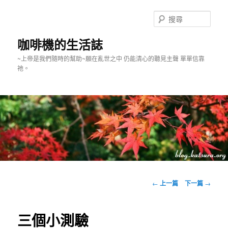
跳
至
搜
主
尋
要
咖啡機的生活誌
內
~上帝是我們隨時的幫助~願在亂世之中 仍能清心的聽見主聲 單單信靠
容
祂。
主
要
文
←
上一篇
下一篇
→
選
章
單
導
覽
三個小測驗