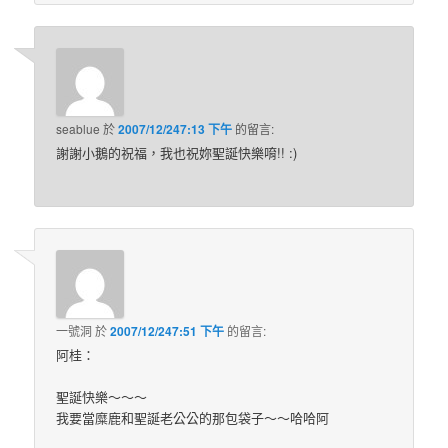
seablue
於
2007/12/247:13 下午
的
留言:
謝謝小鵝的祝福，我也祝妳聖誕快樂唷!! :)
一號洞
於
2007/12/247:51 下午
的
留言:
阿桂：
聖誕快樂～～～
我要當糜鹿和聖誕老公公的那包袋子～～哈哈阿