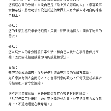
您精通心智的分析，常說自己是「染上資訊毒癮的人」。您喜歡事
實和系統，將聰明才智投注於這個世界上只有少數人才明白的神袐
事物上。
優點：
您的生活形態只求最低限度，只要一點點就過得去，簡化了物質的
需求。
缺點：
您以局外人的身分體驗日常生活，和自己以及外在事件皆保持距
離，因此無法輕易感受即時的感覺和想法。
愛情：
親密關係成功與否，在於伴侶對您需要私隱的諒解及尊重。
允許您擁有個人空間的人，才會得到您的歡心，任何侵犯或被要求
的經驗都只會令您退縮。
您不輕易流露感情，只是把關係放在心靈的某個間隔裏。
「當我們開車外出時，她在車上睡覺或看書，並不把注意力放在我
身上，不過她還是在我身邊。」