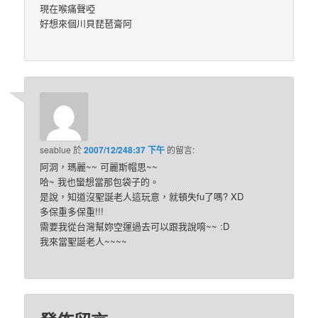
現在喉痛聲啞
好想來個川貝琵琶膏阿
seablue
於
2007/12/248:37 下午
的
留言:
阿洞，瑪麗~~ 可麗斯帽思~~
哈~ 我也蠻想當那包袋子的。
是說，知道沒聖誕老人這玩意，就頓失fu了嗎? XD
多保重多保重!!!
需要我從台灣幫妳空運過去可以跟我說唷~~ :D
我來當聖誕老人~~~~