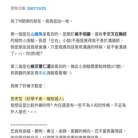
發佈日期:
2007/12/23
為了N開頭的朋友，我再追加一枚。
第一個是在
山椒魚
家看到的，是關於
兩手相握
，還有
手交叉在胸前
的個性小測驗。我是「左右」小姐(不過我覺得我不善於溝通耶，
倒是朋友說我很會講，只是我遇到該善用溝通的時候，就不會溝通
了= =)。你(妳)呢?
第二個是在
綠豆薏仁湯
家看到的，做此小測驗需要點時間(27題)，
有興趣的朋友再
來此
測驗看看囉! :)
我做了好幾次都是：
思考型（好學不倦，機智過人)
我想這是比較外顯的吧? 內在還是有一些不為人知的性格，不足為
外人道也。= =
===============
您具有退縮、聰明、專注、安靜、客觀的傾向。您不愛表露情感，
內向而自給自足，以疏遠冷漠而非害怕來展現自我。