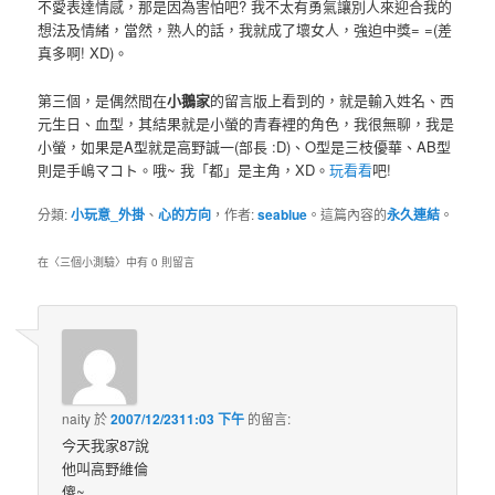
不愛表達情感，那是因為害怕吧? 我不太有勇氣讓別人來迎合我的
想法及情緒，當然，熟人的話，我就成了壞女人，強迫中獎= =(差
真多啊! XD)。
第三個，是偶然間在
小鵝家
的留言版上看到的，就是輸入姓名、西
元生日、血型，其結果就是小螢的青春裡的角色，我很無聊，我是
小螢，如果是A型就是高野誠一(部長 :D)、O型是三枝優華、AB型
則是手嶋マコト。哦~ 我「都」是主角，XD。
玩看看
吧!
分類:
小玩意_外掛
、
心的方向
，作者:
seablue
。這篇內容的
永久連結
。
在〈
三個小測驗
〉中有 0 則留言
naity
於
2007/12/2311:03 下午
的
留言:
今天我家87說
他叫高野維倫
傻~