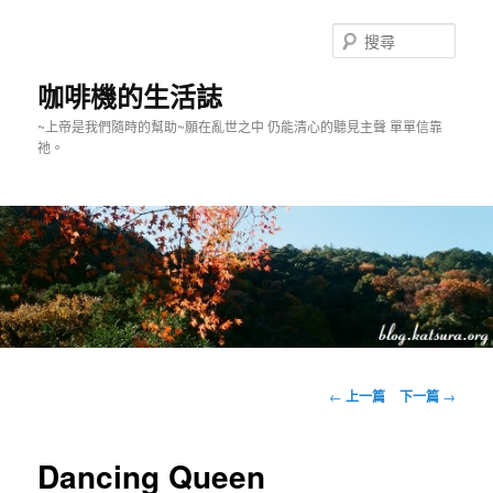
跳
至
搜
主
尋
要
咖啡機的生活誌
內
~上帝是我們隨時的幫助~願在亂世之中 仍能清心的聽見主聲 單單信靠
容
祂。
主
要
文
←
上一篇
下一篇
→
選
章
單
導
覽
Dancing Queen