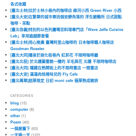
各式收藏
[臺北士林]位於士林小巷內的咖啡店 綠河小西 Green River 小西
[臺北大安]在繁華的城市尋找個安靜角落的 浮生避難所 日式甜點
咖啡、茶點
[臺北信義]特別的以色列鷹嘴豆料理專門店「Wave Jaffa Cuisine
Lab」享用逾越節套餐
[臺北士林]用心推廣 臺灣阿里山咖啡的 日本咖啡職人咖啡店
Goodman Roaster
[臺北大同]隱身於迪化街巷內 紅菸花 不限時咖啡廳
[臺北北投] 於北護圖書館一樓的 羊毛與花 北護 不限時咖啡店
[臺北大同] 隱藏在熱鬧街上的不限時書店 一間書店
[臺北大安] 滿滿肉桂捲味兒的 Fly Cafe
[臺北萬華]超厚限定 日初 moni cafe 極厚熟成豬排
CATEGORIES
blog
(15)
computer
(8)
other
(1)
Poem
(40)
一個屋簷下
(63)
一天過一天
(122)