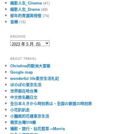
縮影人生_Cinema
(41)
縮影人生_Drama
(49)
那年的青澀與徬徨
(74)
音樂
(15)
ARCHIVE
Archive
ABOUT TRAVEL
Christine的歐洲大冒險
Google map
wonderful life東京生活札記
ほのぼの東京生活
世界都在哈台灣
中文姓名翻日文
全日本えきから時刻表は、全国の鉄道の時刻表
小花趴趴走
小鵝姬的花樣東京生活
微笑台灣319鄉
攝影‧旅行‧拈花惹草→Morris