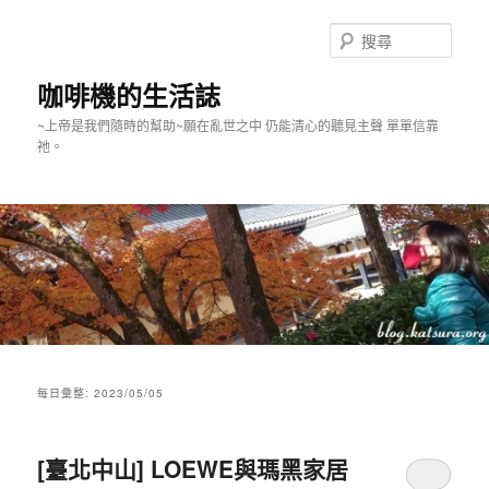
跳
跳
至
至
搜
主
輔
尋
要
助
咖啡機的生活誌
內
內
~上帝是我們隨時的幫助~願在亂世之中 仍能清心的聽見主聲 單單信靠
容
容
祂。
主
要
每日彙整:
2023/05/05
選
單
[臺北中山] LOEWE與瑪黑家居