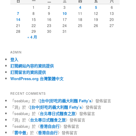
日
一
二
三
四
五
六
1
2
3
4
5
6
7
8
9
10
11
12
13
14
15
16
17
18
19
20
21
22
23
24
25
26
27
28
29
30
31
« 4 月
ADMIN
登入
訂閱網站內容的資訊提供
訂閱留言的資訊提供
WordPress.org 台灣繁體中文
RECENT COMMENTS
「
seablue
」於〈
[台中]好吃的義大利麵 Fatty’s
〉發佈留言
「
洞
」於〈
[台中]好吃的義大利麵 Fatty’s
〉發佈留言
「
seablue
」於〈
台北尋日式麵食之旅
〉發佈留言
「
洞
」於〈
台北尋日式麵食之旅
〉發佈留言
「
seablue
」於〈
香港自由行
〉發佈留言
「
雲中傲
」於〈
香港自由行
〉發佈留言