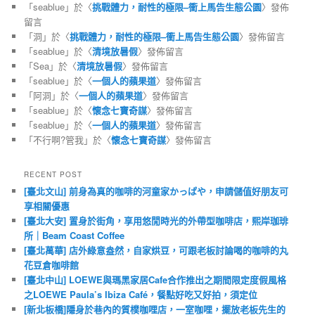
「
seablue
」於〈
挑戰體力，耐性的極限–衝上馬告生態公園
〉發佈
留言
「
洞
」於〈
挑戰體力，耐性的極限–衝上馬告生態公園
〉發佈留言
「
seablue
」於〈
清境放暑假
〉發佈留言
「
Sea
」於〈
清境放暑假
〉發佈留言
「
seablue
」於〈
一個人的蘋果道
〉發佈留言
「
阿洞
」於〈
一個人的蘋果道
〉發佈留言
「
seablue
」於〈
懷念七寶奇謀
〉發佈留言
「
seablue
」於〈
一個人的蘋果道
〉發佈留言
「
不行啊?管我
」於〈
懷念七寶奇謀
〉發佈留言
RECENT POST
[臺北文山] 前身為真的咖啡的河童家かっぱや，申請儲值好朋友可
享相關優惠
[臺北大安] 置身於街角，享用悠閒時光的外帶型咖啡店，熙岸珈琲
所｜Beam Coast Coffee
[臺北萬華] 店外綠意盎然，自家烘豆，可跟老板討論喝的咖啡的丸
花豆倉咖啡館
[臺北中山] LOEWE與瑪黑家居Cafe合作推出之期間限定度假風格
之LOEWE Paula’s Ibiza Café，餐點好吃又好拍，須定位
[新北板橋]隱身於巷內的質樸咖哩店，一室咖哩，擺放老板先生的